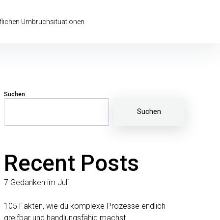
uflichen Umbruchsituationen
Suchen
schutz
Energetic
Impressum
Kontakt
Learn
Newsletter
Retreat
Story
VisualCoa
Soulwork®
More
im
of
Suchen
–
Sonn’
my
Die
Idyll
unusual
Architektur
life
deiner
inneren
Stärke
Recent Posts
7 Gedanken im Juli
105 Fakten, wie du komplexe Prozesse endlich
greifbar und handlungsfähig machst