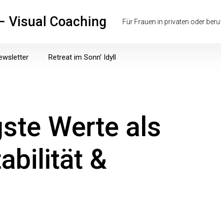
 – Visual Coaching
Für Frauen in privaten oder ber
ewsletter
Retreat im Sonn’ Idyll
Aktueller
Angebote
Blog
Daten
Impuls
gste Werte als
bilität &