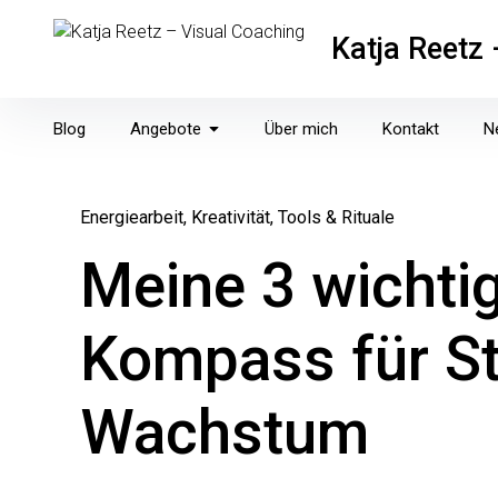
Inhalte
überspringen
Katja Reetz
Blog
Angebote
Über mich
Kontakt
N
Energiearbeit
Kreativität
Tools & Rituale
Meine 3 wichti
Kompass für Sta
Wachstum