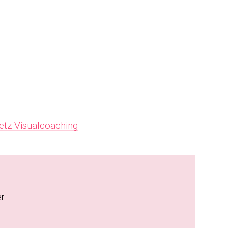
etz Visualcoaching
er …