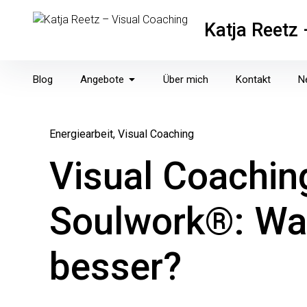
Inhalte
überspringen
Katja Reetz
Blog
Angebote
Über mich
Kontakt
N
Energiearbeit
Visual Coaching
Visual Coachin
Soulwork®: Wa
besser?