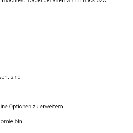
 möchtest. Dabei behalten wir im Blick bzw.
sent sind
eine Optionen zu erweitern
nomie bin.