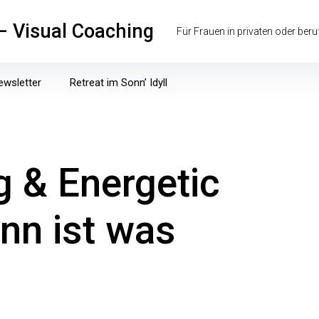
 – Visual Coaching
Für Frauen in privaten oder ber
ewsletter
Retreat im Sonn’ Idyll
Aktueller
Angebote
Blog
Daten
Impuls
g & Energetic
nn ist was