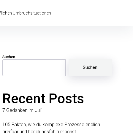
uflichen Umbruchsituationen
Suchen
schutz
Energetic
Impressum
Kontakt
Learn
Newsletter
Retreat
Story
VisualCoa
Soulwork®
More
im
of
Suchen
–
Sonn’
my
Die
Idyll
unusual
Architektur
life
deiner
inneren
Stärke
Recent Posts
7 Gedanken im Juli
105 Fakten, wie du komplexe Prozesse endlich
greifbar und handlungsfähig machst