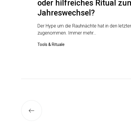
oder hilfreiches Ritual zu
Jahreswechsel?
Der Hype um die Rauhnächte hat in den letzt
zugenommen. Immer mehr…
Tools & Rituale
Seitennummerier
der
Neuere
Beiträge
Beiträge