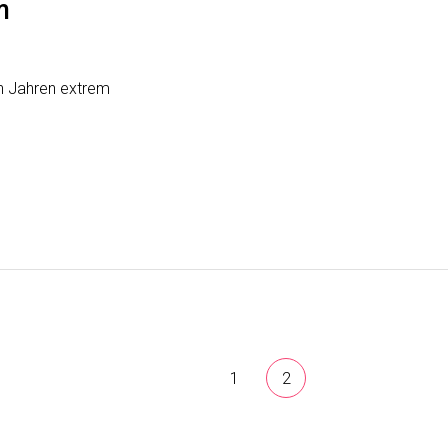
m
en Jahren extrem
ung
1
2