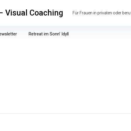
 – Visual Coaching
Für Frauen in privaten oder ber
ewsletter
Retreat im Sonn’ Idyll
Aktueller
Angebote
Blog
Daten
Impuls