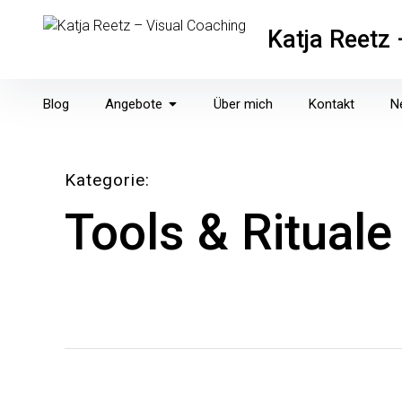
Inhalte
überspringen
Katja Reetz
Blog
Angebote
Über mich
Kontakt
N
Kategorie
Tools & Rituale