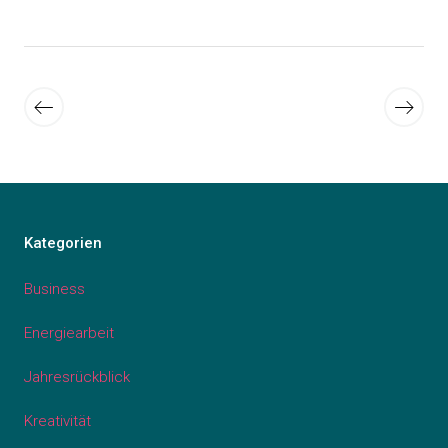
Seitennummerierung
Neuere
Ältere
der
Beiträge
Beiträ
Beiträge
Kategorien
Business
Energiearbeit
Jahresrückblick
Kreativität